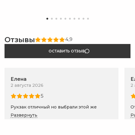
Отзывы
4,9
ОСТАВИТЬ ОТЗЫВ
Елена
Е
2 августа 2026
2
5
Рукзак отличный но выбрали этой же
О
фирмы но подешевле.
ф
Развернуть
Р
Ответ магазина:
Здравствуйте, Елена!
О
Спасибо, что поделились впечатлениями.
Б
Нам очень приятно, что Вы по достоинству
в