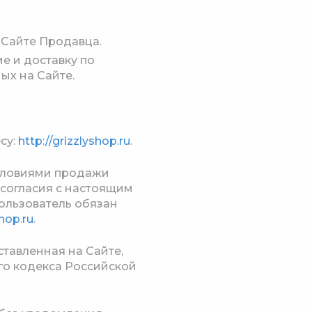
 Сайте Продавца.
 и доставку по
ых на Сайте.
су:
http://grizzlyshop.ru
.
 условиями продажи
есогласия с настоящим
ользователь обязан
shop.ru
.
ставленная на Сайте,
ого кодекса Российской