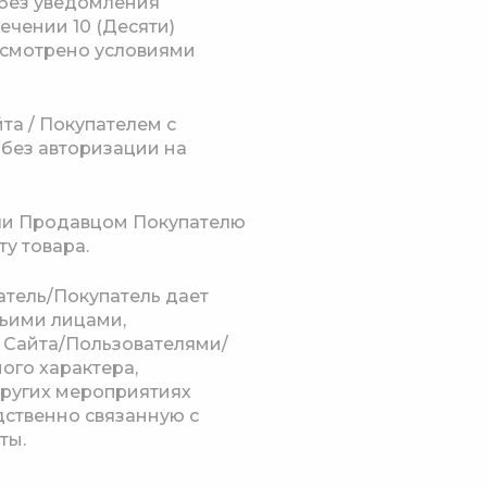
 без уведомления
ечении 10 (Десяти)
усмотрено условиями
та / Покупателем с
 без авторизации на
чи Продавцом Покупателю
у товара.
атель/Покупатель дает
тьими лицами,
 Сайта/Пользователями/
ого характера,
других мероприятиях
дственно связанную с
ты.