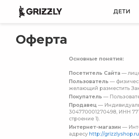
ДЕТИ
Оферта
Основные понятия:
Посетитель Сайта
— лицо
Пользователь
— физическ
желающий разместить Зак
Покупатель
— Пользовате
Продавец
— Индивидуаль
304770001270498, ИНН 7718
строение 1).
Интернет-магазин
— Инт
адресу
http://grizzlyshop.ru