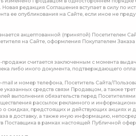
ыть изменено Продавцом в одностороннем порядке
 Новая редакция Соглашения вступает в силу по ист
нта ее опубликования на Сайте, если иное не пред
изнается акцептованной (принятой) Посетителем Сай
етителя на Сайте, оформления Покупателем Заказа
и-продажи считается заключенным с момента выда
чека либо иного документа, подтверждающего оплат
mail и номер телефона, Посетитель Сайта/Пользов
е указанных средств связи Продавцом, а также тре
лей выполнения обязательств перед Посетителями
существления рассылок рекламного и информационн
 скидках, предстоящих и действующих акциях и 
аза в доставку, а также иную информацию, непосре
в Поставщика в рамках настоящей Публичной офер