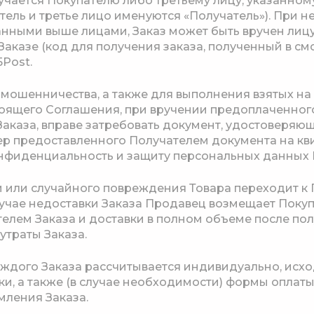
ручается Покупателю либо третьему лицу, указанному
тель и третье лицо именуются «Получатель»). При 
анными выше лицами, Заказ может быть вручен лиц
Заказе (код для получения заказа, полученный в с
Post.
в мошенничества, а также для выполнения взятых на 
стоящего Соглашения, при вручении предоплаченного
аказа, вправе затребовать документ, удостоверяющ
мер предоставленного Получателем документа на кви
фиденциальность и защиту персональных данных Пол
ли или случайного повреждения Товара переходит к
случае недоставки Заказа Продавец возмещает Поку
елем Заказа и доставки в полном объеме после по
утраты Заказа.
каждого Заказа рассчитывается индивидуально, исход
ки, а также (в случае необходимости) формы оплаты,
мления Заказа.