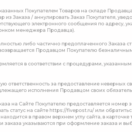
 заказанных Покупателем Товаров на складе Продавц
р из Заказа / аннулировать Заказ Покупателя, увед
етствующего электронного сообщения по адресу, у
вонком менеджера Продавца).
полностью либо частично предоплаченного Заказа с
 возвращается Продавцом Покупателю безналичным
ормляется в соответствии с процедурами, указанным
лную ответственность за предоставление неверных с
лежащего исполнения Продавцом своих обязательс
каза на Сайте Покупателю предоставляется номер 
ь статус на сайте https://fivepost.ru/ или обратит
находится в правом верхнем углу сайта, в карточке 
ки заказа указываются при оформление заказа и вы