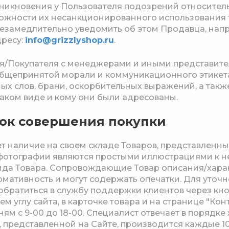
зникновения у Пользователя подозрений относител
можности их несанкционированного использования 
незамедлительно уведомить об этом Продавца, нап
дресу:
info@grizzlyshop.ru
.
ля/Покупателя с менеджерами и иными представи
общепринятой морали и коммуникационного этикет
х слов, брани, оскорбительных выражений, а также
 каком виде и кому они были адресованы.
док совершения покупки
ет наличие на своем складе Товаров, представленны
тографии являются простыми иллюстрациями к нем
ида Товара. Сопровождающие Товар описания/хара
ативность и могут содержать опечатки. Для уточ
обратиться в службу поддержки клиентов через кно
ем углу сайта, в карточке товара и на странице "Ко
ням с 9-00 до 18-00. Специалист отвечает в порядке
представленной на Сайте, производится каждые 10