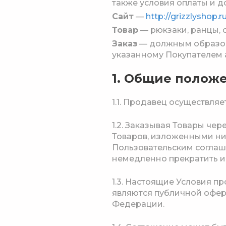
также условия оплаты и д
Сайт
—
http://grizzlyshop.r
Товар
— рюкзаки, ранцы, 
Заказ
— должным образом
указанному Покупателем а
1. Общие полож
1.1. Продавец осуществля
1.2. Заказывая Товары че
Товаров, изложенными ниж
Пользовательским соглаш
немедленно прекратить и
1.3. Настоящие Условия п
являются публичной оферт
Федерации.