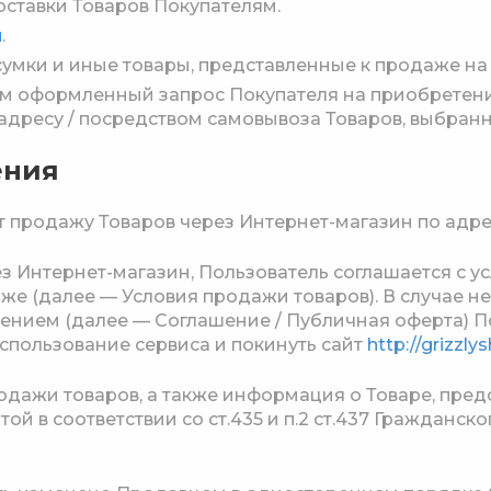
оставки Товаров Покупателям.
u
.
сумки и иные товары, представленные к продаже на
 оформленный запрос Покупателя на приобретение
дресу / посредством самовывоза Товаров, выбранн
ения
ет продажу Товаров через Интернет-магазин по адре
рез Интернет-магазин, Пользователь соглашается с
е (далее — Условия продажи товаров). В случае н
ением (далее — Соглашение / Публичная оферта) П
спользование сервиса и покинуть сайт
http://grizzly
родажи товаров, а также информация о Товаре, пред
ой в соответствии со ст.435 и п.2 ст.437 Гражданск