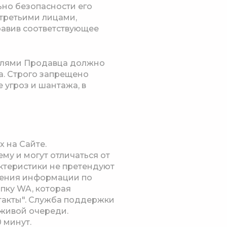
ьно безопасности его
третьими лицами,
равив соответствующее
телями Продавца должно
а. Строго запрещено
 угроз и шантажа, в
х на Сайте.
у и могут отличаться от
ктеристики не претендуют
нения информации по
пку WA, которая
нтакты". Служба поддержки
 живой очереди.
 минут.