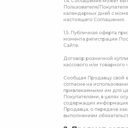
1.4. Соглашение может б
Пользователя/Покупателя.
календарных дней с моме
настоящего Соглашения.
1.5. Публичная оферта пр
момента регистрации Пос
Сайте.
Договор розничной купл
кассового или товарного 
Сообщая Продавцу свой e-
согласие на использовани
привлекаемыми им для це
Покупателями, в целях о
содержащих информацию о
Продавца, о передаче зак
выполнением обязательст