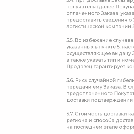
5.4. При доставке Заказ в
получателя (далее Покупа
оплаченного Заказа, указ
предоставить сведения о 
логистической компании 5
5.5. Во избежание случае
указанных в пункте 5. на
осуществляющее выдачу З
а также указать тип и но
Продавец гарантирует кон
5.6. Риск случайной гибе
передачи ему Заказа. В 
предоплаченного Покупат
доставки подтверждения 
5.7. Стоимость доставки 
региона и способа достав
на последнем этапе офор