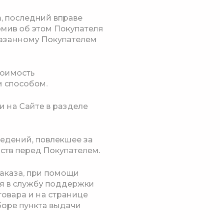
а, последний вправе
омив об этом Покупателя
казанному Покупателем
тоимость
 способом.
и на Сайте в разделе
ведений, повлекшее за
тв перед Покупателем.
заказа, при помощи
ься в службу поддержки
товара и на странице
боре пункта выдачи