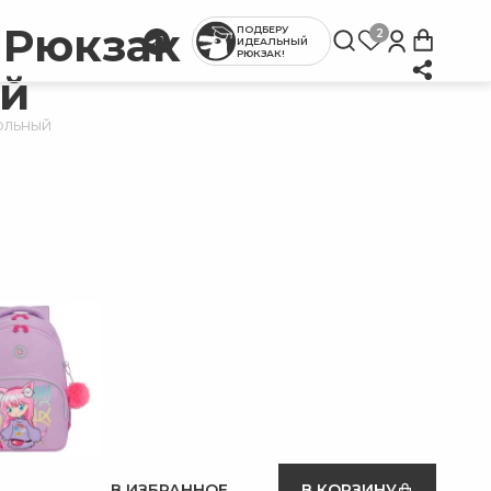
 Рюкзак
ПОДБЕРУ
2
ИДЕАЛЬНЫЙ
РЮКЗАК!
й
ольный
В ИЗБРАННОЕ
В КОРЗИНУ