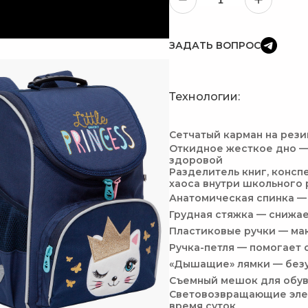
ЗАДАТЬ ВОПРОС
Технологии:
Сетчатый карман на рез
Откидное жесткое дно —
здоровой
Разделитель книг, консп
хаоса внутри школьного
Анатомическая спинка —
Грудная стяжка — снижае
Пластиковые ручки — ма
Ручка-петля — помогает 
«Дышащие» лямки — без
Съемный мешок для обув
Световозвращающие элем
время суток