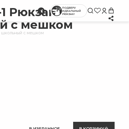
1 Рюкзак
ПОДБЕРУ
ИДЕАЛЬНЫЙ
РЮКЗАК!
й с мешком
 школьный с мешком
В ИЗБРАННОЕ
В КОРЗИНУ