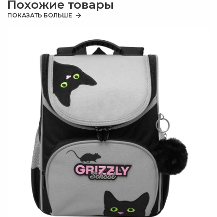
Похожие товары
пожеланиями, команда GRIZZLY.
п
к
ПОКАЗАТЬ БОЛЬШЕ