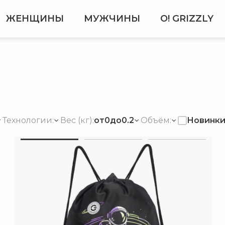
ЖЕНЩИНЫ
МУЖЧИНЫ
О! GRIZZLY
Новинк
Технологии:
Вес (кг):
от
0
до
0.2
Объём: