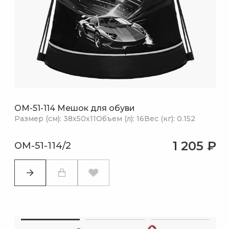
OM-51-114 Мешок для обуви
Размер (см): 38х50х11
Объем (л): 16
Вес (кг): 0.152
1 205 ₽
OM-51-114/2