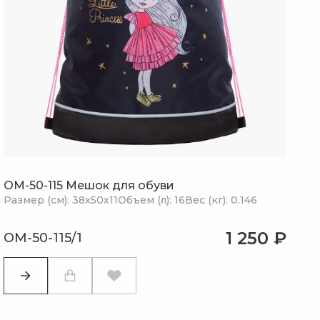
OM-50-115 Мешок для обуви
Размер (см): 38х50х11
Объем (л): 16
Вес (кг): 0.146
1 250 ₽
OM-50-115/1