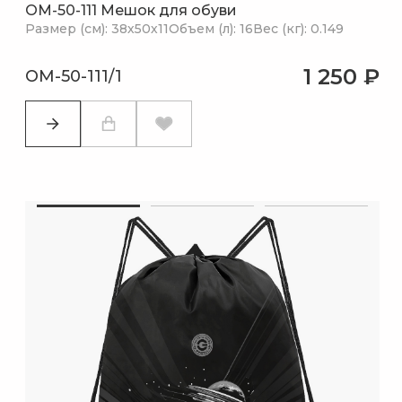
OM-50-111 Мешок для обуви
Размер (см): 38х50х11
Объем (л): 16
Вес (кг): 0.149
1 250 ₽
OM-50-111/1