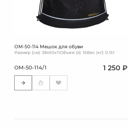
OM-50-114 Мешок для обуви
Размер (см): 38х50х11
Объем (л): 16
Вес (кг): 0.151
1 250 ₽
OM-50-114/1