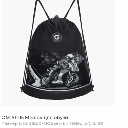
OM-51-115 Мешок для обуви
Размер (см): 38х50х11
Объем (л): 16
Вес (кг): 0.128