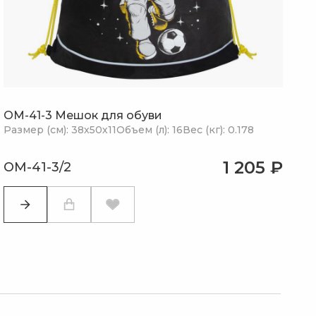
OM-41-3 Мешок для обуви
Размер (см): 38х50х11
Объем (л): 16
Вес (кг): 0.178
1 205 ₽
OM-41-3/2