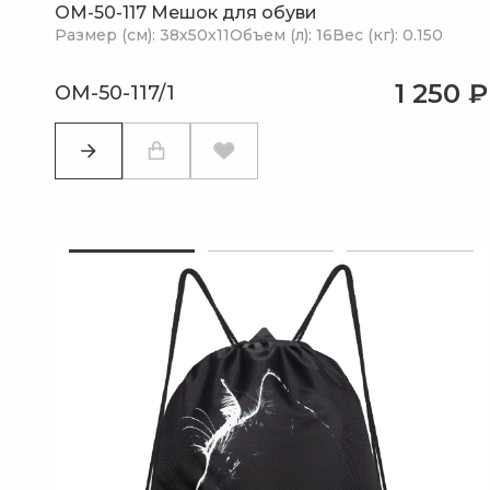
OM-50-117 Мешок для обуви
Размер (см): 38х50х11
Объем (л): 16
Вес (кг): 0.150
1 250 ₽
OM-50-117/1