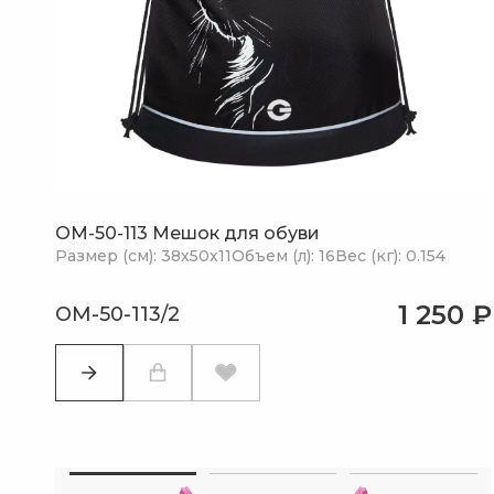
OM-50-113 Мешок для обуви
Размер (см): 38х50х11
Объем (л): 16
Вес (кг): 0.154
1 250 ₽
OM-50-113/2