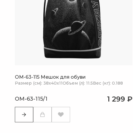
OM-63-115 Мешок для обуви
Размер (см): 38х40х11
Объем (л): 11.5
Вес (кг): 0.188
1 299 ₽
OM-63-115/1