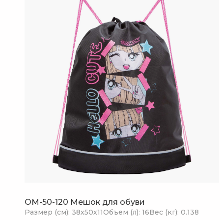
OM-50-120 Мешок для обуви
Размер (см): 38х50х11
Объем (л): 16
Вес (кг): 0.138