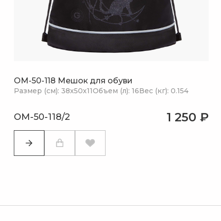
OM-50-118 Мешок для обуви
Размер (см): 38х50х11
Объем (л): 16
Вес (кг): 0.154
1 250 ₽
OM-50-118/2