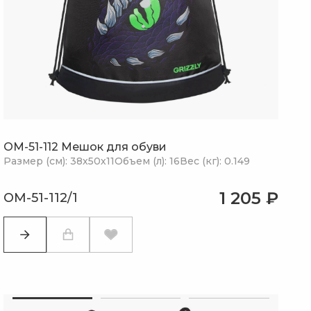
OM-51-112 Мешок для обуви
Размер (см): 38х50х11
Объем (л): 16
Вес (кг): 0.149
1 205 ₽
OM-51-112/1