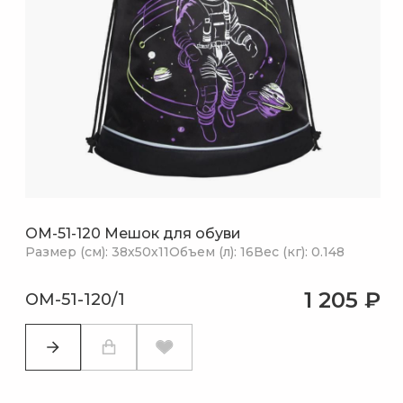
OM-51-120 Мешок для обуви
Размер (см): 38х50х11
Объем (л): 16
Вес (кг): 0.148
1 205 ₽
OM-51-120/1