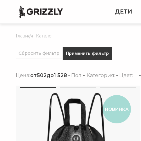
ДЕТИ
Главная
Каталог
Сбросить фильтр
Применить фильтр
Цена:
от
502
до
1 528
Пол:
Категория:
Цвет:
НОВИНКА