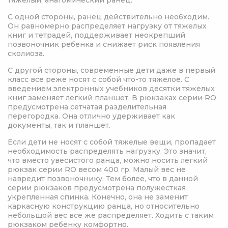
тяжелый, анатомический ранец.
С одной стороны, ранец действительно необходим.
Он равномерно распределяет нагрузку от тяжелых
книг и тетрадей, поддерживает неокрепший
позвоночник ребенка и снижает риск появления
сколиоза.
С другой стороны, современные дети даже в первый
класс все реже носят с собой что-то тяжелое. С
введением электронных учебников десятки тяжелых
книг заменяет легкий планшет. В рюкзаках серии RO
предусмотрена сетчатая разделительная
перегородка. Она отлично удерживает как
документы, так и планшет.
Если дети не носят с собой тяжелые вещи, пропадает
необходимость распределять нагрузку. Это значит,
что вместо увесистого ранца, можно носить легкий
рюкзак серии RO весом 400 гр. Малый вес не
навредит позвоночнику. Тем более, что в данной
серии рюкзаков предусмотрена полужесткая
укрепленная спинка. Конечно, она не заменит
каркасную конструкцию ранца, но относительно
небольшой вес все же распределяет. Ходить с таким
рюкзаком ребенку комфортно.