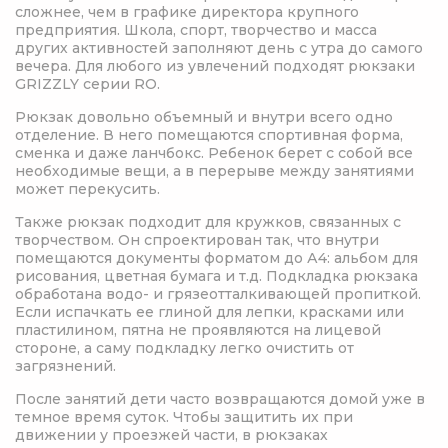
сложнее, чем в графике директора крупного
предприятия. Школа, спорт, творчество и масса
других активностей заполняют день с утра до самого
вечера. Для любого из увлечений подходят рюкзаки
GRIZZLY серии RO.
Рюкзак довольно объемный и внутри всего одно
отделение. В него помещаются спортивная форма,
сменка и даже ланчбокс. Ребенок берет с собой все
необходимые вещи, а в перерыве между занятиями
может перекусить.
Также рюкзак подходит для кружков, связанных с
творчеством. Он спроектирован так, что внутри
помещаются документы форматом до А4: альбом для
рисования, цветная бумага и т.д. Подкладка рюкзака
обработана водо- и грязеотталкивающей пропиткой.
Если испачкать ее глиной для лепки, красками или
пластилином, пятна не проявляются на лицевой
стороне, а саму подкладку легко очистить от
загрязнений.
После занятий дети часто возвращаются домой уже в
темное время суток. Чтобы защитить их при
движении у проезжей части, в рюкзаках