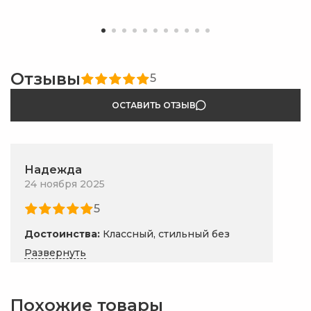
Отзывы
5
ОСТАВИТЬ ОТЗЫВ
Надежда
24 ноября 2025
5
Достоинства:
Классный, стильный без
излишеств сдержанный, очень
Развернуть
вместительный, но не смотрится
громоздким. Качество на высоте!
Ответ магазина:
Здравствуйте, Надежда!
Похожие товары
Спасибо большое за такой подробный и