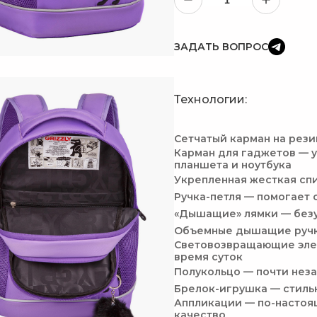
ЗАДАТЬ ВОПРОС
Технологии:
Сетчатый карман на рез
Карман для гаджетов — 
планшета и ноутбука
Укрепленная жесткая сп
Ручка-петля — помогает 
«Дышащие» лямки — без
Объемные дышащие ручки
Световозвращающие элем
время суток
Полукольцо — почти нез
Брелок-игрушка — стиль
Аппликации — по-настоя
качество