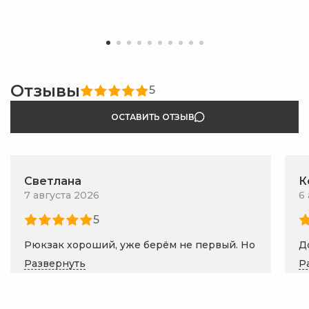
Отзывы
5
ОСТАВИТЬ ОТЗЫВ
Светлана
К
7 августа 2026
6
5
Рюкзак хороший, уже берём не первый. Но
Д
мы отказались, т.к на рост 140. Ребёнок
о
Развернуть
Р
крупный, рюкзак смотрится нелепо ((((
О
Товар рекомендую
Б
с