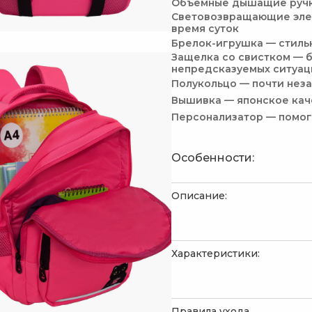
Объемные дышащие ручки
Световозвращающие элем
время суток
Брелок-игрушка — стиль
Защелка со свистком — б
непредсказуемых ситуац
Полукольцо — почти нез
Вышивка — японское кач
Персонализатор — помога
Особенности:
Описание:
Характеристики:
Правила ухода