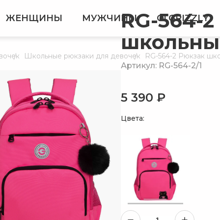
RG-564-2
ЖЕНЩИНЫ
МУЖЧИНЫ
О! GRIZZLY
школьны
вочек
Школьные рюкзаки для девочек
RG-564-2 Рюкзак шк
Артикул: RG-564-2/1
5 390 ₽
Цвета: