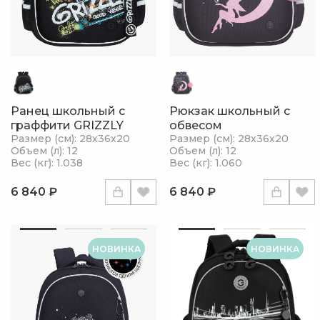
Ранец школьный с
Рюкзак школьный с
граффити GRIZZLY
обвесом
Размер (см): 28х36х20
Размер (см): 28х36х20
Объем (л): 12
Объем (л): 12
Вес (кг): 1.038
Вес (кг): 1.060
6 840 ₽
6 840 ₽
НОВИНКА
НОВИНКА