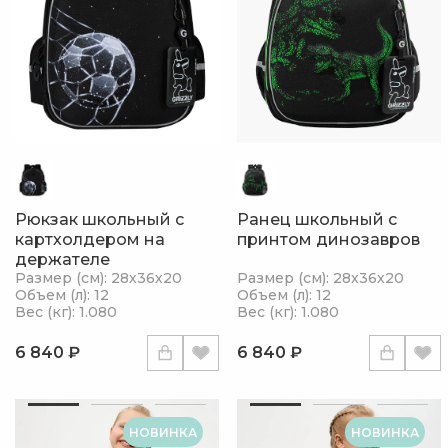
Рюкзак школьный с
Ранец школьный с
картхолдером на
принтом динозавров
держателе
Размер (см): 28х36х20
Размер (см): 28х36х20
Объем (л): 12
Объем (л): 12
Вес (кг): 1.080
Вес (кг): 1.080
6 840 ₽
6 840 ₽
НОВИНКА
НОВИНКА