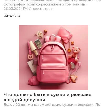
фотографии. Кратко расскажем о том, как мы
26.03.2024
1707 просмотров
испытываем рюкзаки в процессе производства. Зная
внутренние стандарты качества GRIZZLY, вам проще
ЧИТАТЬ
будет выбрать рюкзак.
Что должно быть в сумке и рюкзаке
каждой девушки
Более 20 лет мы шьем женские сумки и рюкзаки. По