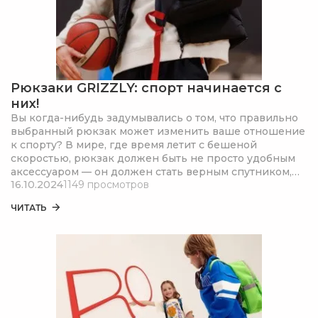
Рюкзаки GRIZZLY: спорт начинается с
них!
Вы когда-нибудь задумывались о том, что правильно
выбранный рюкзак может изменить ваше отношение
к спорту? В мире, где время летит с бешеной
скоростью, рюкзак должен быть не просто удобным
аксессуаром — он должен стать верным спутником,
16.10.2024
1149 просмотров
который поддерживает вас в каждом движении.
ЧИТАТЬ