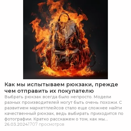
Как мы испытываем рюкзаки, прежде
чем отправить их покупателю
Выбрать рюкзак всегда было непросто. Модели
разных производителей могут быть очень похожи. С
развитием маркетплейсов стало еще сложнее найти
качественный рюкзак, ведь выбирать приходится по
фотографии. Кратко расскажем о том, как мы
26.03.2024
1707 просмотров
испытываем рюкзаки в процессе производства. Зная
внутренние стандарты качества GRIZZLY, вам проще