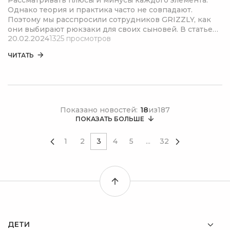
Рассматривать плюсы и минусы каждого элемента.
Однако теория и практика часто не совпадают.
Поэтому мы расспросили сотрудников GRIZZLY, как
они выбирают рюкзаки для своих сыновей. В статье
20.02.2024
1325 просмотров
советы экспертов и много личного опыта.
ЧИТАТЬ
Показано новостей:
18
из
187
ПОКАЗАТЬ БОЛЬШЕ
1
2
3
4
5
...
32
ДЕТИ