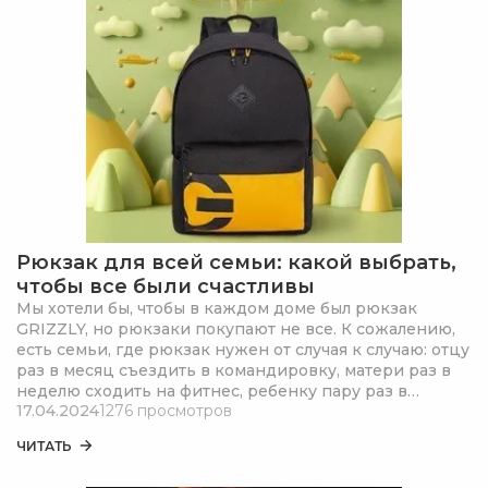
Рюкзак для всей семьи: какой выбрать,
чтобы все были счастливы
Мы хотели бы, чтобы в каждом доме был рюкзак
GRIZZLY, но рюкзаки покупают не все. К сожалению,
есть семьи, где рюкзак нужен от случая к случаю: отцу
раз в месяц съездить в командировку, матери раз в
неделю сходить на фитнес, ребенку пару раз в
17.04.2024
1276 просмотров
четверть выбраться на экскурсию (да так, чтобы не
таскать тяжелый ранец с собой).
ЧИТАТЬ