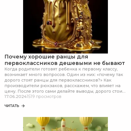
Почему хорошие ранцы для
первоклассников дешевыми не бывают
Когда родители готовят ребенка к первому классу,
возникает много вопросов. Один из них: «почему так
дорого стоят ранцы для первоклассников?» Как
производители рюкзаков, расскажем, что влияет на
цену. После этого сами делайте выводы, дорого стоит
17.06.2024
1519 просмотров
ранец или все-таки цены оправданы.
ЧИТАТЬ