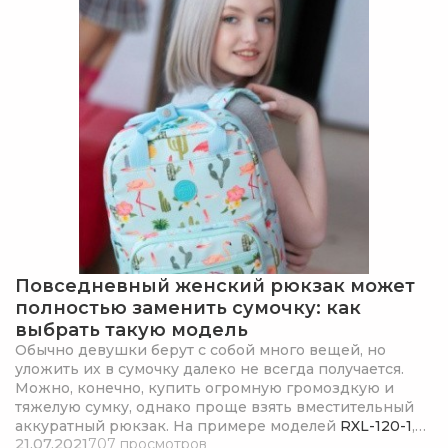
Повседневный женский рюкзак может
полностью заменить сумочку: как
выбрать такую модель
Обычно девушки берут с собой много вещей, но
уложить их в сумочку далеко не всегда получается.
Можно, конечно, купить огромную громоздкую и
тяжелую сумку, однако проще взять вместительный
аккуратный рюкзак. На примере моделей
RXL-120-1
,
21.07.2021
707 просмотров
RXL-122-4
, RXL-123-7 и
RXL-126-3
рассказываем, каким