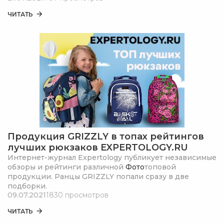
должен быть городской рюкзак, чтобы он смог
ЧИТАТЬ
заменить женскую сумочку.
Продукция GRIZZLY в топах рейтингов
лучших рюкзаков EXPERTOLOGY.RU
Интернет-журнал Expertology публикует независимые
обзоры и рейтинги различной
Фото
топовой
продукции. Ранцы GRIZZLY попали сразу в две
подборки.
09.07.2021
1830 просмотров
ЧИТАТЬ