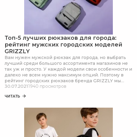
Топ-5 лучших рюкзаков для города:
рейтинг мужских городских моделей
GRIZZLY
Вам нужен мужской рюкзак для города, но выбрать
лучший среди большого ассортимента магазинов не
так уж и просто. У каждой модели свои особенности и
далеко не всем нужно максимум опций. Поэтому в
рейтинг городских рюкзаков бренда GRIZZLY мы
30.07.2021
1940 просмотров
добавили лучше модели в зависимости от их
назначения. Рассказали о преимуществах и сделали
ЧИТАТЬ
обзор каждой модели из топа.