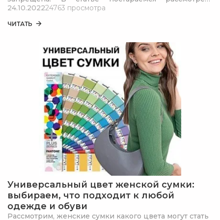
24.10.2022
24763 просмотра
максимум возможных нюансов, которые помогут
избежать ошибок тем, кто все-таки решил стирать
ЧИТАТЬ
портфель самостоятельно.
Универсальный цвет женской сумки:
выбираем, что подходит к любой
одежде и обуви
Рассмотрим, женские сумки какого цвета могут стать