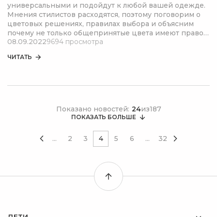
универсальными и подойдут к любой вашей одежде.
Мнения стилистов расходятся, поэтому поговорим о
цветовых решениях, правилах выбора и объясним
почему не только общепринятые цвета имеют право
08.09.2022
9694 просмотра
на существование в вашем гардеробе.
ЧИТАТЬ
Показано новостей:
24
из
187
ПОКАЗАТЬ БОЛЬШЕ
...
2
3
4
5
6
...
32