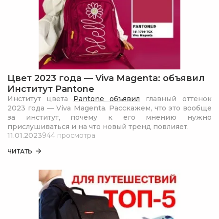
Цвет 2023 года — Viva Magenta: объявил
Институт Pantone
Институт цвета
Pantone объявил
главный оттенок
2023 года — Viva Magenta. Расскажем, что это вообще
за институт, почему к его мнению нужно
прислушиваться и на что новый тренд повлияет.
11.01.2023
944 просмотра
ЧИТАТЬ