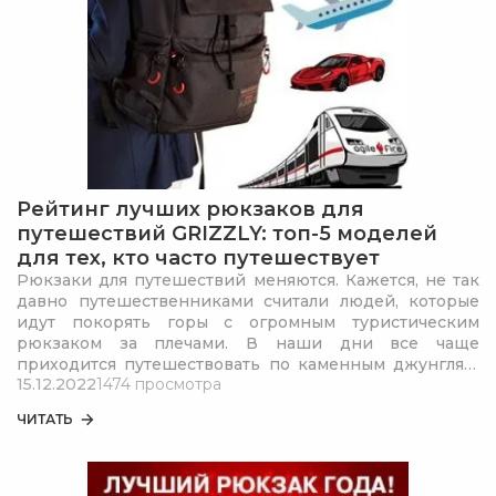
Рейтинг лучших рюкзаков для
путешествий GRIZZLY: топ-5 моделей
для тех, кто часто путешествует
Рюкзаки для путешествий меняются. Кажется, не так
давно путешественниками считали людей, которые
идут покорять горы с огромным туристическим
рюкзаком за плечами. В наши дни все чаще
приходится путешествовать по каменным джунглям:
15.12.2022
1474 просмотра
пешком, на велосипеде или любом другом
транспорте.
ЧИТАТЬ