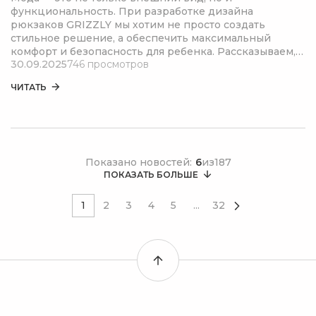
функциональность. При разработке дизайна
рюкзаков GRIZZLY мы хотим не просто создать
стильное решение, а обеспечить максимальный
комфорт и безопасность для ребенка. Рассказываем,
30.09.2025
746 просмотров
как технологии стиля заботятся о здоровье и удобстве
юных модников.
ЧИТАТЬ
Показано новостей:
6
из
187
ПОКАЗАТЬ БОЛЬШЕ
1
2
3
4
5
...
32