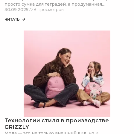
просто сумка для тетрадей, а продуманная
30.09.2025
728 просмотров
эргономичная система, которая защищает здоровье
ребенка и служит годами.
ЧИТАТЬ
Технологии стиля в производстве
GRIZZLY
Мода — это не только внешний вид, но и