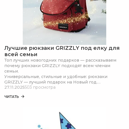
Лучшие рюкзаки GRIZZLY под елку для
всей семьи
Топ лучших новогодних подарков — рассказываем
почему рюкзаки GRIZZLY подходят всем членам
семьи.
Универсальные, стильные и удобные: рюкзаки
GRIZZLY — лучший подарок на Новый год.
27.11.2025
503 просмотра
Рассказываем, какой рюкзак GRIZZLY подарить на
Новый год мужчине, женщине, ребенку или
ЧИТАТЬ
подростку.