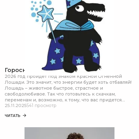
Гороскоп на 2026 год
2026 год пройдет под знаком Красной Огненной
Лошади. Это значит, что энергии будет хоть отбавляй!
Лошадь – животное быстрое, страстное и
свободолюбивое. Так что готовьтесь к скачкам,
переменам и, возможно, к тому, что вас придется
25.11.2025
541 просмотр
ловить за хвост. Скучно не будет точно – это я вам как
эксперт по зимней спячке говорю. Лошадь любит
ЧИТАТЬ
движение, а не лежание в берлоге до весны. Так что
просыпаемся, приводим себя в порядок и вперед, к
приключениям!