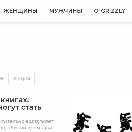
ЖЕНЩИНЫ
МУЖЧИНЫ
О! GRIZZLY
ля
8 марта
 книгах:
огут стать
чтительно водружает
ал, обитый кремовой