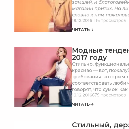
замшей, и благоговейн
магазин притих. На ли
словно к ним пожалов
19.12.2016
1116 просмотров
Или кинозвезда. Я не м
ЧИТАТЬ
Модные тенден
2017 году
Стильно, функциональн
красиво — вот, пожалу
требования, которым 
соответствовать люби
говорят, что сумок, как
13.12.2016
679 просмотров
бывает, ведь на кажд
необходим аксессуар 
ЧИТАТЬ
Стильный, дер