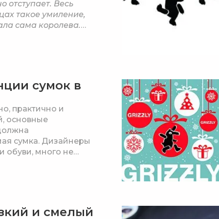
о отступает. Весь
цах такое умиление,
ала сама королева.
огу дышать...
ции сумок в
о, практично и
й, основные
должна
мая сумка. Дизайнеры
 и обуви, много не
ый случай женщине
определенного типа.
зкий и смелый