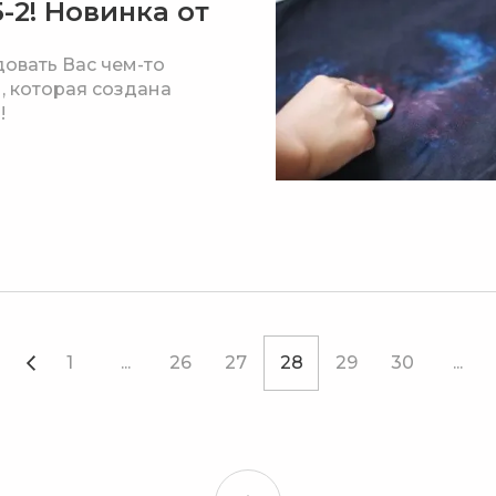
5-2! Новинка от
овать Вас чем-то
, которая создана
!
1
...
26
27
28
29
30
...