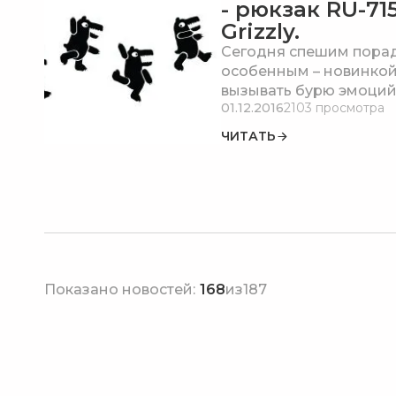
- рюкзак RU-71
Grizzly.
Сегодня спешим порад
особенным – новинкой
вызывать бурю эмоций
01.12.2016
2103 просмотра
ЧИТАТЬ
Показано новостей:
168
из
187